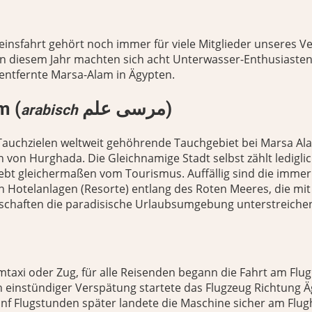
reinsfahrt gehört noch immer für viele Mitglieder unseres V
 In diesem Jahr machten sich acht Unterwasser-Enthusiasten
entfernte Marsa-Alam in Ägypten.
m (
مرسى علم)
arabisch
Tauchzielen weltweit gehöhrende Tauchgebiet bei Marsa Ala
h von Hurghada. Die Gleichnamige Stadt selbst zählt ledigli
ebt gleichermaßen vom Tourismus. Auffällig sind die immer
 Hotelanlagen (Resorte) entlang des Roten Meeres, die mit
chaften die paradisische Urlaubsumgebung unterstreiche
taxi oder Zug, für alle Reisenden begann die Fahrt am Flu
 einstündiger Verspätung startete das Flugzeug Richtung Ä
nf Flugstunden später landete die Maschine sicher am Flu