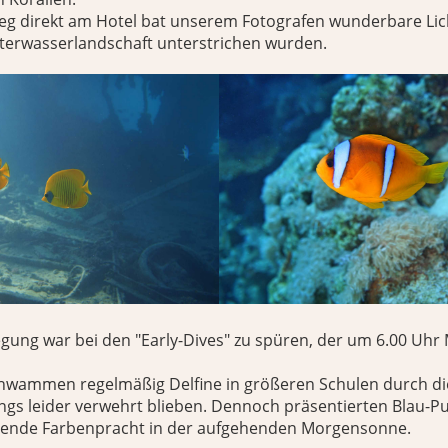
teg direkt am Hotel bat unserem Fotografen wunderbare Lic
nterwasserlandschaft unterstrichen wurden.
gung war bei den "Early-Dives" zu spüren, der um 6.00 Uhr
chwammen regelmäßig Delfine in größeren Schulen durch di
ngs leider verwehrt blieben. Dennoch präsentierten Blau-P
hende Farbenpracht in der aufgehenden Morgensonne.