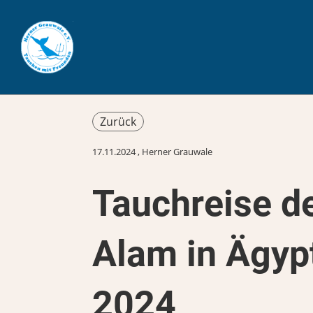
Zurück
17.11.2024
, Herner Grauwale
Tauchreise d
Alam in Ägyp
2024