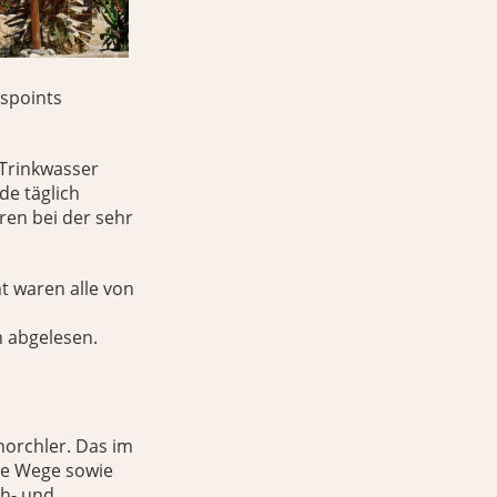
tspoints
 Trinkwasser
de täglich
ren bei der sehr
t waren alle von
 abgelesen.
norchler. Das im
le Wege sowie
ch- und