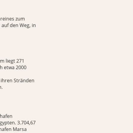
ereines zum
 auf den Weg, in
m liegt 271
ch etwa 2000
 ihren Stränden
n.
ghafen
gypten. 3.704,67
ghafen Marsa