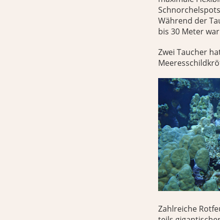
Schnorchelspots 
Während der Tau
bis 30 Meter wa
Zwei Taucher ha
Meeresschildkrö
Zahlreiche Rotf
teils gigantische