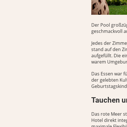
Der Pool großzüg
geschmackvoll a
Jedes der Zimmer
stand auf den Z
aufgefüllt. Die 
warem Umgebung
Das Essen war fü
der gelebten Ku
Geburtstagskind
Tauchen u
Das rote Meer st
Hotel direkt int
maximale Flexibi