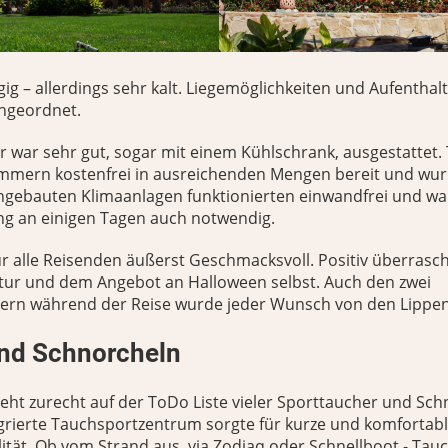
ig – allerdings sehr kalt. Liegemöglichkeiten und Aufenthal
ngeordnet.
 war sehr gut, sogar mit einem Kühlschrank, ausgestattet.
immern kostenfrei in ausreichenden Mengen bereit und wur
eingebauten Klimaanlagen funktionierten einwandfrei und wa
 an einigen Tagen auch notwendig.
r alle Reisenden äußerst Geschmacksvoll. Positiv überrasch
ltur und dem Angebot an Halloween selbst. Auch den zwei
ern während der Reise wurde jeder Wunsch von den Lippen
nd Schnorcheln
eht zurecht auf der ToDo Liste vieler Sporttaucher und Sch
egrierte Tauchsportzentrum sorgte für kurze und komfortab
lität. Ob vom Strand aus, via Zodiaq oder Schnellboot - Tau