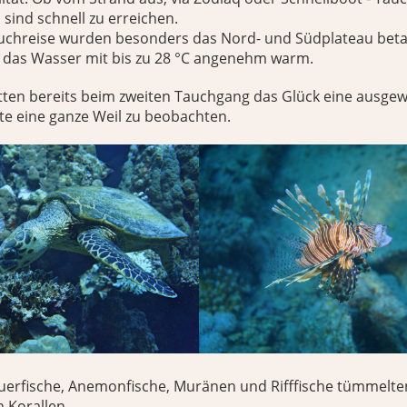
sind schnell zu erreichen.
chreise wurden besonders das Nord- und Südplateau betau
r das Wasser mit bis zu 28 °C angenehm warm.
tten bereits beim zweiten Tauchgang das Glück eine ausge
te eine ganze Weil zu beobachten.
euerfische, Anemonfische, Muränen und Rifffische tümmelte
n Korallen.