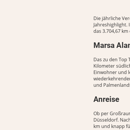
Die jährliche Ve
Jahreshighlight.
das
3.704,67 km 
Marsa Ala
Das zu den Top 
Kilometer südlic
Einwohner und l
wiederkehrenden
und Palmenlands
Anreise
Ob per Großraum
Düsseldorf. Nach
km und knapp fü